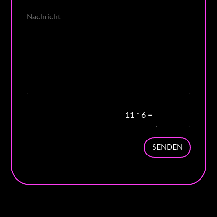
11
*
6
=
SENDEN
Mit dem
Laden der
Karte
akzeptieren
Sie die
Datenschutzerklärung
von