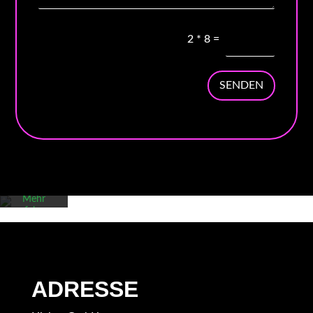
2
*
8
=
SENDEN
Mit dem
Laden der
Karte
akzeptieren
Sie die
Datenschutzerklärung
von
Google.
Mehr
erfahren
Karte
laden
Google
ADRESSE
Maps immer
entsperren