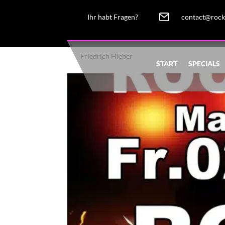
Ihr habt Fragen?
contact@rock
ROCK NACHT
von
Friedrich Hieber
|
Nov. 3, 2022
START
SPECIALS