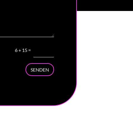
6
+
15
=
SENDEN