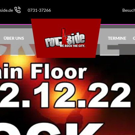
side.de
0731-37266
Besuch
ÜBER UNS
TERMINE