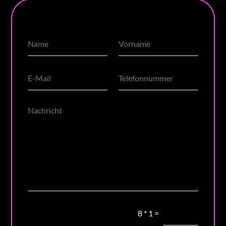
8
*
1
=