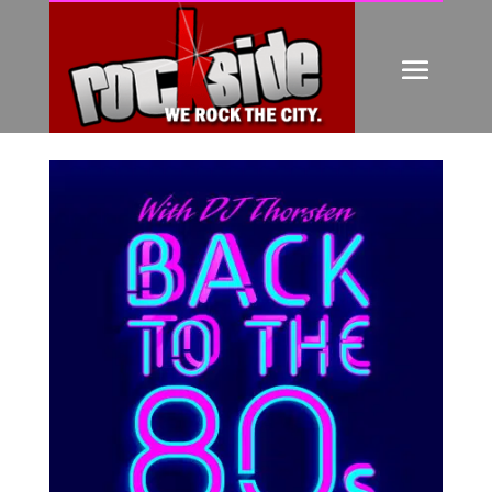
BACK TO THE 80S
von
Friedrich Hieber
|
Okt. 11, 2021