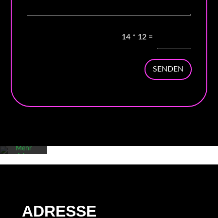
14
*
12
=
SENDEN
Mit dem
Laden der
Karte
akzeptieren
Sie die
Datenschutzerklärung
von
Google.
Mehr
erfahren
Karte
laden
Google
ADRESSE
Maps immer