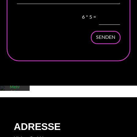
6
*
5
=
SENDEN
Mit dem
Laden der
Karte
akzeptieren
Sie die
Datenschutzerklärung
von
Google.
Mehr
erfahren
Karte
laden
Google
ADRESSE
Maps immer
entsperren