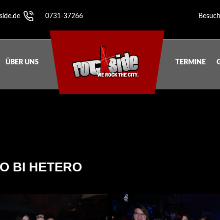
side.de
0731-37266
Besuch
ÜBER UNS
TERMINE
O BI HETERO