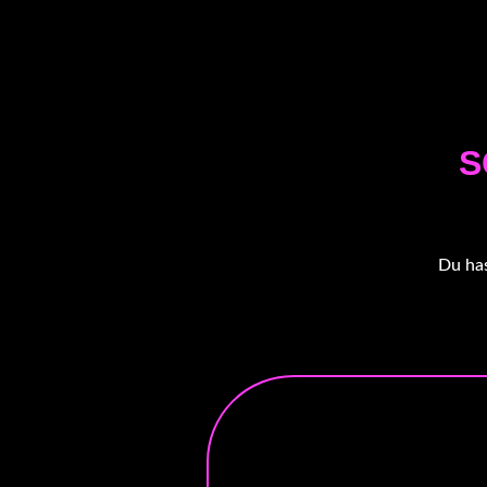
S
Du has