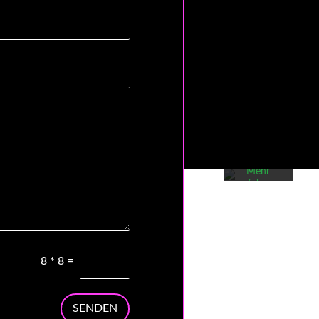
Mit dem
Laden der
Karte
akzeptieren
Sie die
Datenschutzerklär
von
Google.
Mehr
erfahren
Karte
laden
Google
8
*
8
=
Maps immer
entsperren
SENDEN