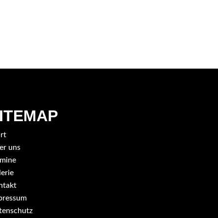
ITEMAP
rt
er uns
rmine
erie
ntakt
pressum
tenschutz