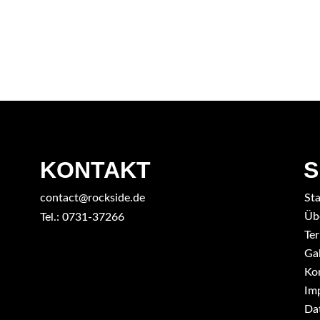
KONTAKT
S
contact@rockside.de
Sta
Üb
Tel.: 0731-37266
Te
Gal
Ko
Im
Da