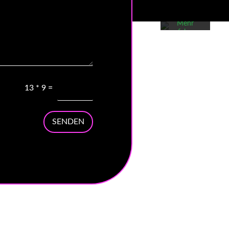
von
Google.
Mehr
erfahren
Karte
laden
Google
13
*
9
=
Maps immer
entsperren
SENDEN